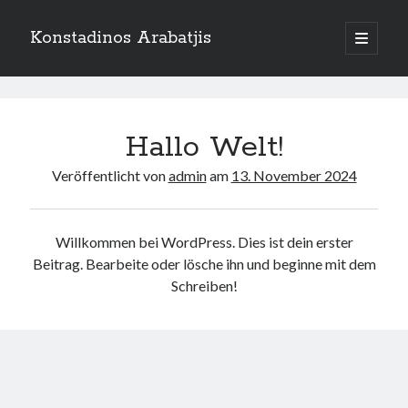
Konstadinos Arabatjis
open
primary
menu
Konstadinos
Arabatjis
Hallo Welt!
In
Veröffentlicht von
admin
am
13. November 2024
Beiträgen
Willkommen bei WordPress. Dies ist dein erster
Beitrag. Bearbeite oder lösche ihn und beginne mit dem
Schreiben!